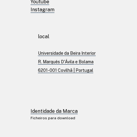
Youtube
Instagram
Patentes
local
Publicações
Universidade da Beira Interior
R. Marquês D'Ávila e Bolama
6201-001 Covilhã | Portugal
Linkedin
Twitter
Facebook
Youtube
Instagram
Identidade da Marca
Ficheiros para download
Identidade da Marc
Ficheiros para download