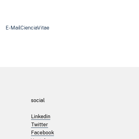
E-Mail
CienciaVitae
Início
Sobre
social
Laboratórios
Linkedin
Twitter
Projetos
Facebook