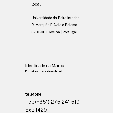
local
Patentes
Universidade da Beira Interior
R. Marquês D'Ávila e Bolama
6201-001 Covilhã | Portugal
Publicações
Linkedin
Twitter
Identidade da Marca
Facebook
Ficheiros para download
Youtube
Instagram
telefone
Identidade da Marc
Tel:
(+351) 275 241 519
Ficheiros para download
Ext: 1429