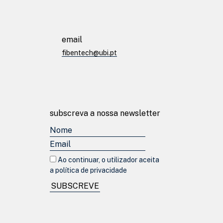
email
fibentech@ubi.pt
subscreva a nossa newsletter
Ao continuar, o utilizador aceita
a política de privacidade
© fibentech 2026
Política de privacidade
SUBSCREVE