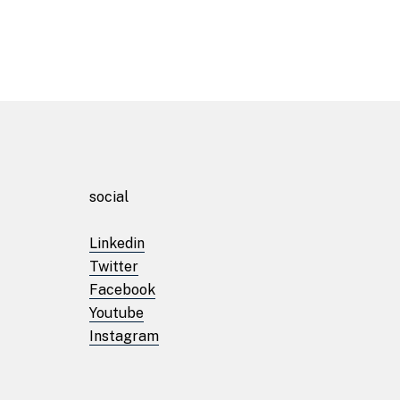
Início
social
Linkedin
Sobre
Twitter
Facebook
Laboratórios
Youtube
Instagram
Projetos