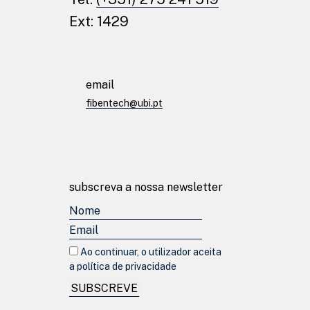
Ext: 1429
email
fibentech@ubi.pt
subscreva a nossa newsletter
Ao continuar, o utilizador aceita
© fibentech 2026
Política de privacidade
a política de privacidade
SUBSCREVE