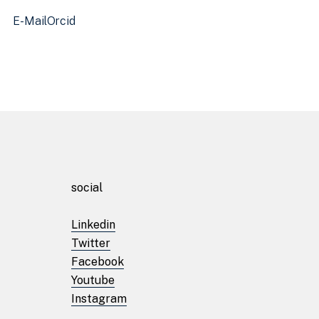
E-Mail
Orcid
Início
social
Sobre
Linkedin
Twitter
Laboratórios
Facebook
Youtube
Instagram
Projetos