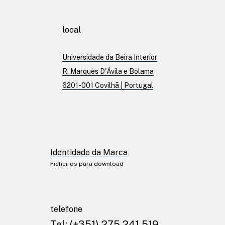
Patentes
local
Universidade da Beira Interior
Publicações
R. Marquês D'Ávila e Bolama
6201-001 Covilhã | Portugal
Linkedin
Twitter
Facebook
Identidade da Marca
Youtube
Ficheiros para download
Instagram
Identidade da Marc
telefone
Ficheiros para download
Tel:
(+351) 275 241 519